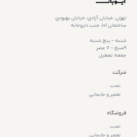
تهران، خیابان آزادی؛ خیابان بهبودی
ساختمان 101، جنب داروخانه
شنبه – پنج شنبه:
9صبح – 7 عصر
جمعه: تعطیل
شرکت
نصب
تعمیر و جابجایی
فروشگاه
نصب
تعمیر و جابجایی