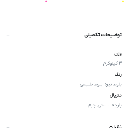
توضیحات تکمیلی
وزن
3 کیلوگرم
رنگ
بلوط تیره, بلوط طبیعی
متریال
پارچه نساجی, چرم
نظرات