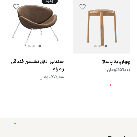
جدید
چهارپایه پاساژ
صندلی اتاق نشیمن فندقی
راه راه
159,000
تومان
570,000
تومان