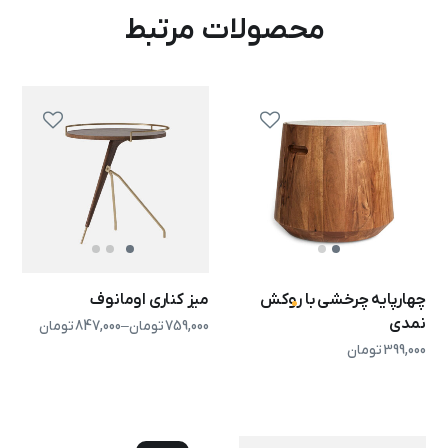
محصولات مرتبط
چهارپایه چرخشی با روکش
میز کناری اومانوف
نمدی
759,000
تومان
–
847,000
تومان
399,000
تومان