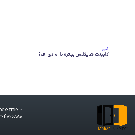
قبلی
< class="gt3-core-imagebox-title">
880 mahancabinet.ir@gmail.com