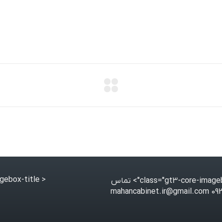
< class="gt3-core-imagebox-title">
تماس
09364866