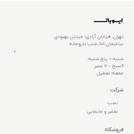
تهران، خیابان آزادی؛ خیابان بهبودی
ساختمان 101، جنب داروخانه
شنبه – پنج شنبه:
9صبح – 7 عصر
جمعه: تعطیل
شرکت
نصب
تعمیر و جابجایی
فروشگاه