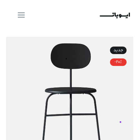
جدید
-20%