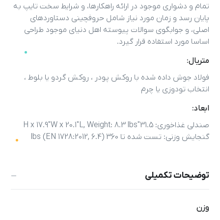
تمام و دشواری موجود در ارائه راهکارها، و شرایط سخت تایپ به
پایان رسد و زمان مورد نیاز شامل حروفچینی دستاوردهای
اصلی، و جوابگوی سوالات پیوسته اهل دنیای موجود طراحی
اساسا مورد استفاده قرار گیرد.
متریال:
فولاد جوش داده شده با روکش پودر ، روکش گردو یا بلوط ،
انتخاب تودوزی یا چرم
ابعاد:
صندلی غذاخوری
: 31.5″H x 17.9″W x 20.1″L, Weight: 8.3 lbs
گنجایش وزنی
:
تست شده تا
360 lbs (EN 1728:2012, 6.4)
توضیحات تکمیلی
وزن