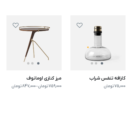
کارافه تنفس شراب
میز کناری اومانوف
75,000
تومان
759,000
تومان
–
847,000
تومان