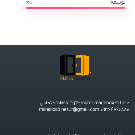
توسعه
96%
< class="gt3-core-imagebox-title">
تماس
09364866880 mahancabinet.ir@gmail.com