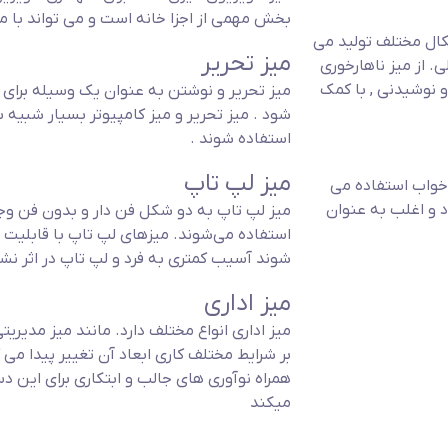
بخش مهمی از اجزا خانه است و می تواند با
شکال مختلف تولید می
میز تحریر
خوری گرد، مربع، مستطیل با ظرفیت 2 تا 12 صندلی. از میز ناهارخوری
 نوشیدنی , با کمک
میز تحریر و نوشتن به عنوان یک وسیله برا
شود . میز تحریر و میز کامپیوتر بسیار شبیه
استفاده شوند .
میز لپ تاپ
 خواب استفاده می
 و اغلب به عنوان
میز لپ تاپ به دو شکل فن دار و بدون فن وجود
استفاده می‌شوند. میزهای لپ تاپ با قابلیت 
شوند آسیب کمتری به فرد و لپ تاپ در اثر ن
میز اداری
میز اداری انواع مختلف دارد. مانند میز مدیریت
بر شرایط مختلف کاری ابعاد آن تغییر پیدا م
همراه نوآوری های جالب و ابتکاری برای این دس
میکند