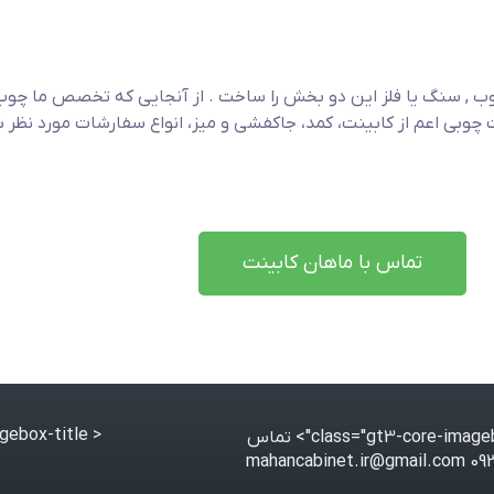
ب , سنگ یا فلز این دو بخش را ساخت . از آنجایی که تخصص ما چو
چوبی اعم از کابینت، کمد، جاکفشی و میز، انواع سفارشات مورد نظر 
تماس با ماهان کابینت
< class="gt3-core-imagebox-title">
تماس
09364866