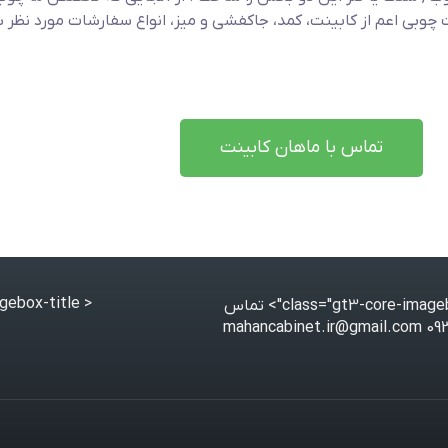
چوبی اعم از کابینت، کمد، جاکفشی و میز، انواع سفارشات مورد نظر 
تماس با ماهان کابینت
< class="gt3-core-imagebox-title">
تماس
09364866